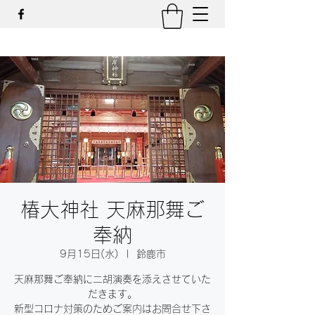
椿大神社 天麻那舞ご
奉納
9月15日(水)
  |  
鈴鹿市
天麻那舞ご奉納に二胡演奏を添えさせていた
だきます。
新型コロナ対策のためご案内はお問合せ下さ