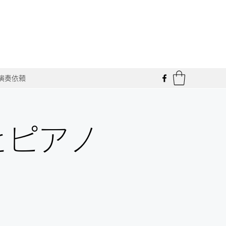
t 演奏依頼
とピアノ