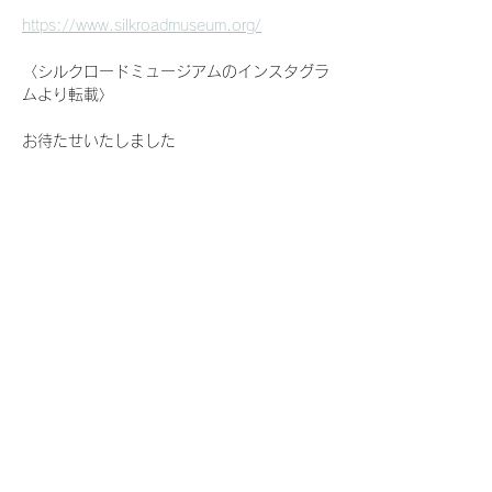
https://www.silkroadmuseum.org/
〈シルクロードミュージアムのインスタグラ
ムより転載〉
お待たせいたしました
大人気企画　
旅するミュージアム
「二胡が紡ぐシルクロードの物語」開催決定
続きを読む >>
このイベントをシェア