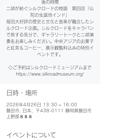
後の時間
二胡が紡ぐシルクロードの物語 第四回「仏
陀の生誕地インド」
毎回大好評の歴史と文化と音楽が融合したシ
ルクロード企画。シルクロードをキャラバン
で旅する気分で、ギャラリートークと二胡演
奏をお楽しみください。中央アジアのお菓子
と紅茶＆コーヒー、展示観覧料込みの特別イ
ベントです。
◇ご予約はシルクロードミュージアムまで
https://www.silkroadmuseum.org/
日時・場所
2026年4月26日 13:30 – 16:00
磐田市, 日本、〒438-0111 静岡県磐田市
上野部８８８
イベントについて