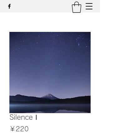
SilenceⅠ
価
￥220
格