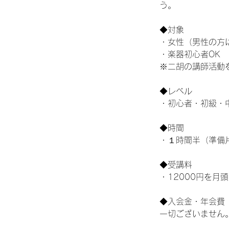
う。
◆対象
・女性（男性の方
・楽器初心者OK
※二胡の講師活動
◆レベル
・初心者・初級・
◆時間
・１時間半（準備
◆受講料
・12000円を月
◆入会金・年会費
一切ございません