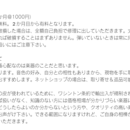
か月＠1000円）
無料。２か月目から有料となります。
破損した場合は、全額自己負担で修理に出していただきます。
れば破損することはまずありません。弾いていないときは常に
扱いにはご注意下さい。
て
番心配なのは楽器のことだと思います。
ります。音色の好み、自分との相性もありまから、現物を手に
おすすめします。ネットショップの場合は、取り寄せ＆返品可
の皮が使われているために、ワシントン条約で輸出入が規制さ
ば扱いがなく、知識のない方には価格相場が分かりづらい楽器
どうしたらよいのか分からないという方や、クオリティの高い
お声がけ下さい。できる範囲になりますけれど、ご自身の相棒
いただきます。