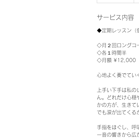
時
3
0
サービス内容
分
◆定期レッスン（
◇月２回ロングコ
◇各１時間半
◇月額 ¥12,000
心地よく奏でてい
上手い下手は私の
ん。どれだけ心穏
かの方が、生きて
でも涙が出てくる
手指をほぐし、呼
一音の響きから広