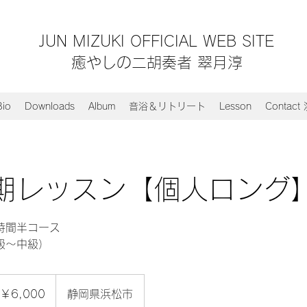
JUN MIZUKI OFFICIAL WEB SITE
​​癒やしの二胡奏者 翠月淳
Bio
Downloads
Album
音浴＆リトリート
Lesson
Contac
期レッスン【個人ロング
時間半コース
級～中級）
000
￥6,000
静岡県浜松市