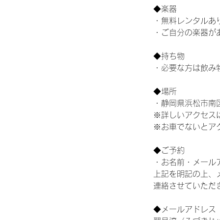
◆楽器
・無料レンタルあ
・ご自分の楽器が
◆持ち物
・必要な方は飲み
◆場所
・静岡県浜松市南
※詳しいアクセス
※お車でないとア
◆ご予約
・お名前・メール
上記を明記の上、
連絡させていただ
◆メールアドレス