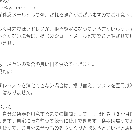
ゅん）
tion@yahoo.co.jp
が迷惑メールとして処理される場合がございますのでご注意下
しくは未登録アドレスが、拒否設定になっている方がいらっし
応答がない場合は、携帯のショートメール宛てでご連絡させて
いませ。
も、お互いの都合の良い日で決めていきます。
更可能
ずレッスンを消化できない場合は、振り替えレッスンを翌月以
にはなりません。
ついて
、自分の楽器を用意するまでの期間として、期限付き（３か月
けます。自宅に持ち帰って練習に使用できます。楽器は焦って
を使って、ご自分に合うものをじっくりと探せるといいかと思