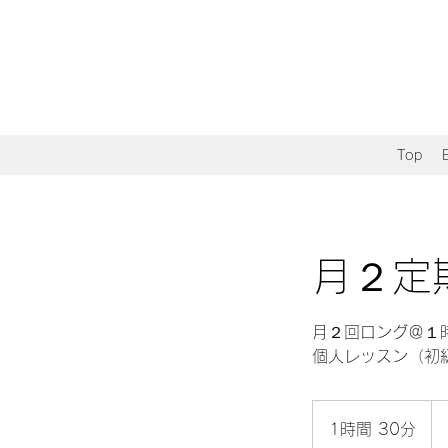
Top
月２定
月２回ロング＠１
個人レッスン（初
6,
円
1時間 30分
1